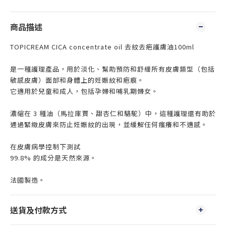
商品描述
TOPICREAM CICA concentrate oil 去紋去疤護膚油100ml
是一種護理產品，用於淡化、幫助預防和舒緩所有皮膚類型（包括
敏感皮膚）面部和身體上的妊娠紋和疤痕。
它適用於兒童和成人，包括孕婦和哺乳期婦女。
濃縮在 3 種油（馬拉庫賈、甜杏仁和駱駝）中，這種護理還有助於
通過緊緻皮膚來防止妊娠紋的出現，並緩解任何瘙癢和不適感。
在皮膚病學控制下測試
99.8% 的成分是天然來源。
法國製造。
送貨及付款方式