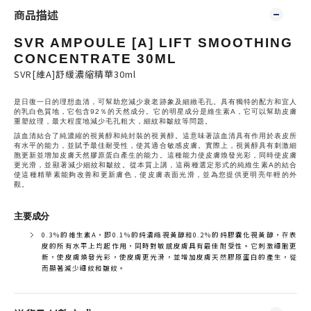
商品描述
SVR AMPOULE [A] LIFT SMOOTHING
CONCENTRATE 30ML
SVR[維A]舒緩濃縮精華30ml
是日復一日的理想血清，可幫助您減少衰老跡象及細緻毛孔。具有獨特的配方和宜人
的乳白色質地，它包含92％的天然成分。它的明星成分是維生素A，它可以幫助皮膚
重塑紋理，最大程度地減少毛孔粗大，細紋和皺紋等問題。
該血清結合了純濃縮的視黃醇和純封裝的視黃醇。這意味著該血清具有作用於表皮所
有水平的能力，並賦予最佳耐受性，使其適合敏感皮膚。實際上，視黃醇具有刺激細
胞更新並增加皮膚天然膠原蛋白產生的能力。這種能力使皮膚煥發光彩，同時使皮膚
更光滑，並顯著減少細紋和皺紋。從本質上講，這兩種選定形式的純維生素A的結合
使這種精華素能夠改善和更新膚色，使皮膚表面光滑，並為您提供更明亮年輕的外
觀。
主要成分
0.3％的維生素A，即0.1％的純濃縮視黃醇和0.2％的純膠囊化視黃醇，在表
皮的所有水平上均起作用，同時對敏感皮膚具有最佳耐受性。它刺激細胞更
新，使皮膚煥發光彩，使皮膚更光滑，並增加皮膚天然膠原蛋白的產生，從
而顯著減少細紋和皺紋。