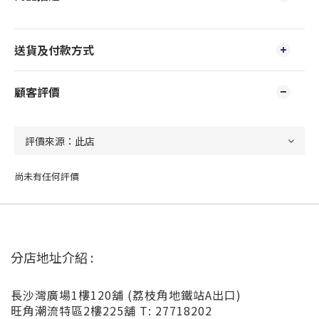
送貨及付款方式
顧客評價
尚未有任何評價
分店地址介紹 :
長沙灣廣場1樓120舖 (荔枝角地鐵站A出口)
旺角潮流特區2樓225舖 T: 27718202