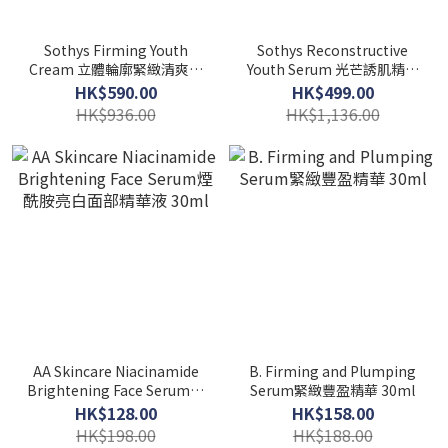
Sothys Firming Youth
Sothys Reconstructive
Cream 立體輪廓緊緻清爽面
Youth Serum 光芒誘肌精華
霜 50ml
30ml
HK$590.00
HK$499.00
HK$936.00
HK$1,136.00
AA Skincare Niacinamide
B. Firming and Plumping
Brightening Face Serum煙
Serum緊緻豐盈精華 30ml
酰胺亮白面部精華液 30ml
HK$128.00
HK$158.00
HK$198.00
HK$188.00