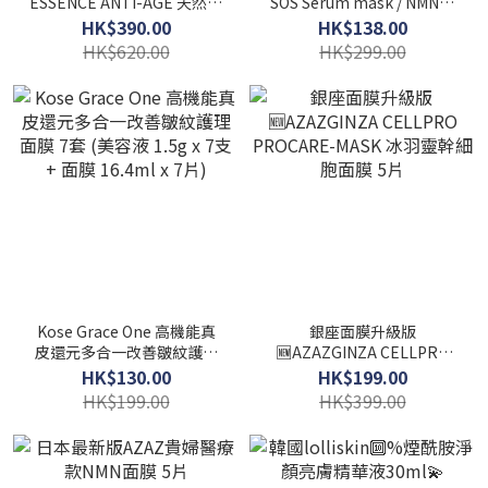
ESSENCE ANTI-AGE 天然玫
SOS Serum mask / NMN抗
瑰精華油 30ML
衰老修復面膜10pcs
HK$390.00
HK$138.00
HK$620.00
HK$299.00
Kose Grace One 高機能真
銀座面膜升級版
皮還元多合一改善皺紋護理
🆕️AZAZGINZA CELLPRO
面膜 7套 (美容液 1.5g x 7支
PROCARE-MASK 冰羽靈幹
HK$130.00
HK$199.00
+ 面膜 16.4ml x 7片)
細胞面膜 5片
HK$199.00
HK$399.00