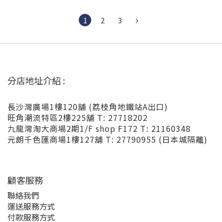
1
2
3
分店地址介紹 :
長沙灣廣場1樓120舖 (荔枝角地鐵站A出口)
旺角潮流特區2樓225舖 T: 27718202
九龍灣淘大商場2期1/F shop F172 T: 21160348
元朗千色匯商場1樓127舖 T: 27790955 (日本城隔離)
顧客服務
聯絡我們
運送服務方式
付款服務方式