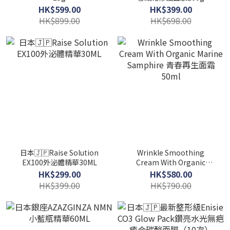
HK$599.00
HK$399.00
HK$899.00
HK$698.00
日本🇯🇵Raise Solution
Wrinkle Smoothing
EX100外泌體精華30ML
Cream With Organic
Marine Samphire 青春再生
HK$299.00
HK$580.00
面霜 50ml
HK$399.00
HK$790.00