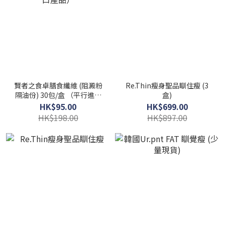
賢者之食卓膳食纖維 (阻澱粉
Re.Thin瘦身聖品瞓住瘦 (3
隔油份) 30包/盒 （平行進口
盒)
產品）
HK$95.00
HK$699.00
HK$198.00
HK$897.00