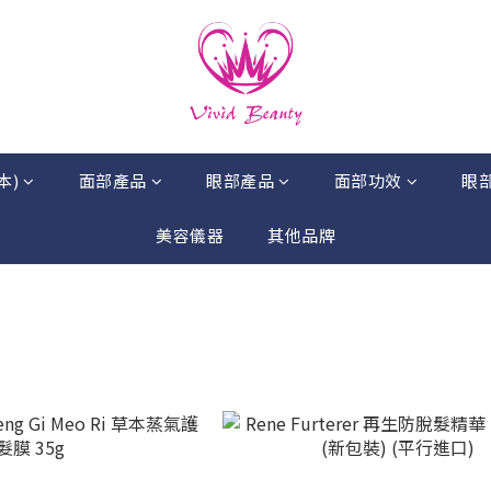
本)
面部產品
眼部產品
面部功效
眼
美容儀器
其他品牌