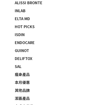
ALISSI BRONTE
INLAB
ELTA MD
HOT PICKS
ISDIN
ENDOCARE
GUINOT
DELIFTOX
SAL
瘦身產品
本月優惠
其他品牌
潔面產品