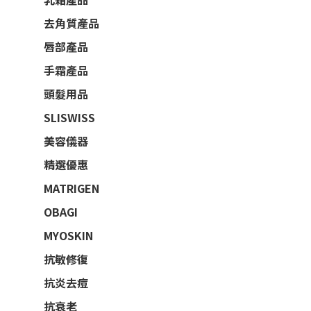
去角質產品
唇部產品
手霜產品
頭髮用品
SLISWISS
美容儀器
精選優惠
MATRIGEN
OBAGI
MYOSKIN
抗敏修復
抗炎去痘
抗衰老