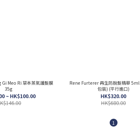
g Gi Meo Ri 草本蒸氣護髮膜
Rene Furterer 再生防脫髮精華 5ml 
35g
包裝) (平行進口)
00 ~ HK$100.00
HK$320.00
K$146.00
HK$680.00
1