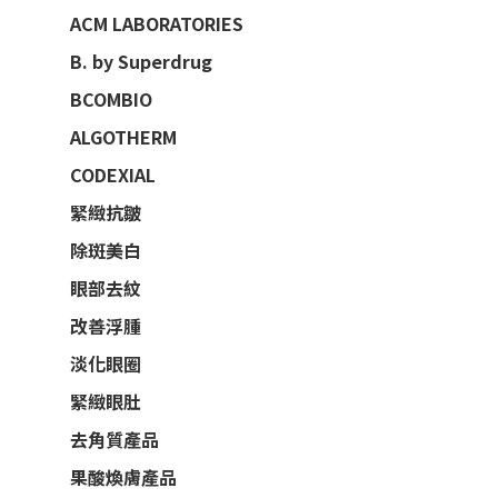
ACM LABORATORIES
B. by Superdrug
BCOMBIO
ALGOTHERM
CODEXIAL
緊緻抗皺
除斑美白
眼部去紋
改善浮腫
淡化眼圈
緊緻眼肚
去角質產品
果酸煥膚產品