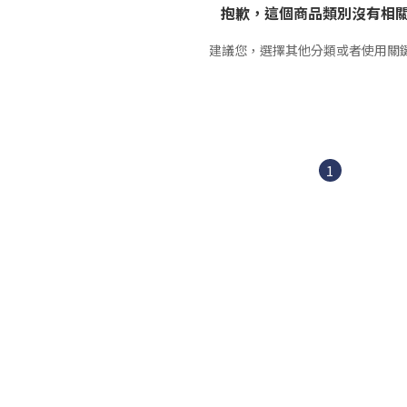
抱歉，這個商品類別沒有相
建議您，選擇其他分類或者使用關
1