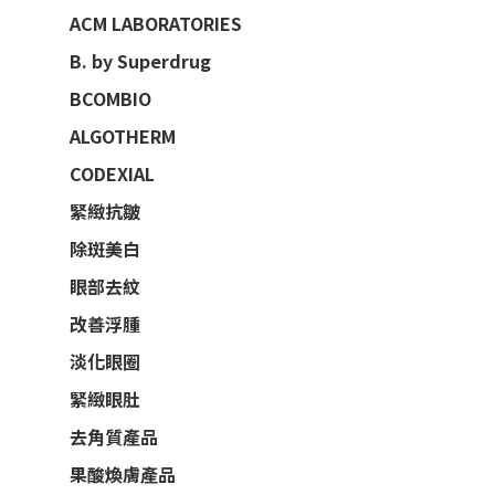
ACM LABORATORIES
B. by Superdrug
BCOMBIO
ALGOTHERM
CODEXIAL
緊緻抗皺
除斑美白
眼部去紋
改善浮腫
淡化眼圈
緊緻眼肚
去角質產品
果酸煥膚產品