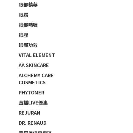
眼部精華
眼霜
眼部啫喱
眼膜
眼部功效
VITAL ELEMENT
AA SKINCARE
ALCHEMY CARE
COSMETICS
PHYTOMER
直播LIVE優惠
REJURAN
DR. RENAUD
美容展優惠專區