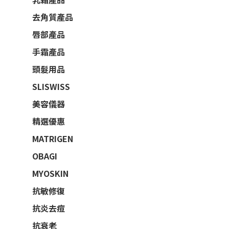
去角質產品
唇部產品
手霜產品
頭髮用品
SLISWISS
美容儀器
精選優惠
MATRIGEN
OBAGI
MYOSKIN
抗敏修復
抗炎去痘
抗衰老