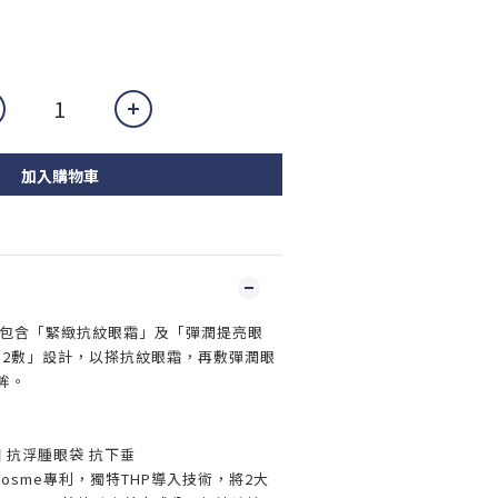
加入購物車
」包含「緊緻抗紋眼霜」及「彈潤提亮眼
按2敷」設計，以搽抗紋眼霜，再敷彈潤眼
眸。
 抗浮腫眼袋 抗下垂
icosme專利，獨特THP導入技術，將2大