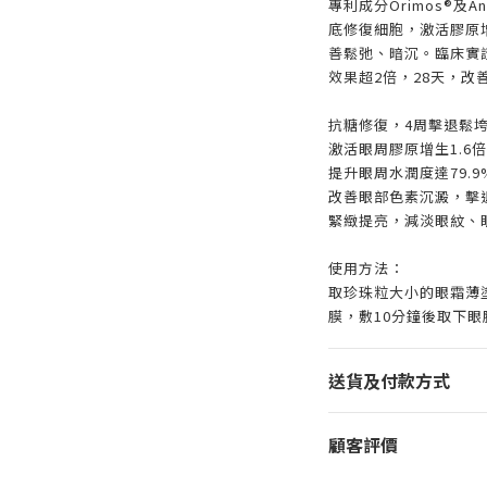
專利成分Orimos®及
底修復細胞，激活膠原
善鬆弛、暗沉。臨床實
效果超2倍，28天，改
抗糖修復，4周擊退鬆
激活眼周膠原增生1.6倍
提升眼周水潤度達79.9
改善眼部色素沉澱，擊
緊緻提亮，減淡眼紋、
使用方法：
取珍珠粒大小的眼霜薄
膜，敷10分鐘後取下
送貨及付款方式
顧客評價