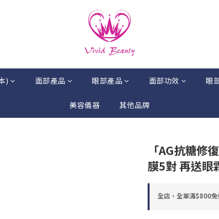
本)
面部產品
眼部產品
面部功效
眼
美容儀器
其他品牌
「AG抗糖修復眼
膜5對 再送眼
全店，全單滿$800