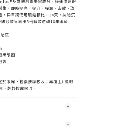
Anetos®及其他矜貴美容成分，極速滲達眼
增生，即時提亮、提升、彈潤、去紋、改
證，與單獨使用眼霜相比，14天，抗暗沉
善皺紋效果高出3倍瞬效逆轉10年眼齡
垮暗沉
%
退黑眼圈
眼袋
塗於眼周，輕柔按摩吸收；再覆上U型眼
眼膜，輕輕按摩吸收。