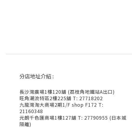
分店地址介紹 :
長沙灣廣場1樓120舖 (荔枝角地鐵站A出口)
旺角潮流特區2樓225舖 T: 27718202
九龍灣淘大商場2期1/F shop F172 T:
21160348
元朗千色匯商場1樓127舖 T: 27790955 (日本城
隔離)