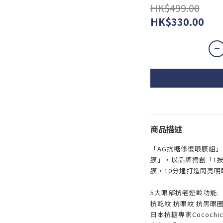
HK$499.00
HK$330.00
商品描述
「AG抗糖修復眼膜組
膜」，以品牌獨創「1
膜，10分鐘打造閃亮明
5大眼部抗老逆齡功能:
抗乾紋 抗眼紋 抗黑眼圈
日本抗糖專家Cococh