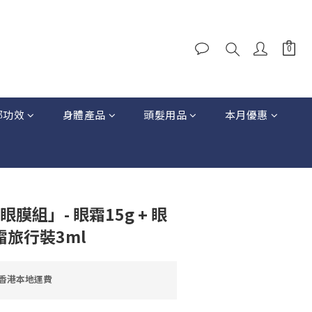
部功效
身體產品
頭髮用品
本月優惠
膜組」- 眼霜15g + 眼
霜旅行裝3ml
免香港本地運費