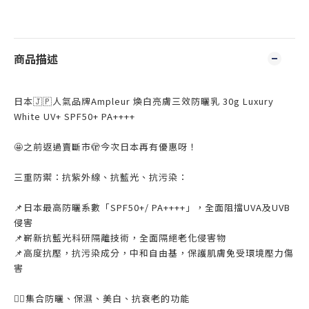
商品描述
日本🇯🇵人氣品牌Ampleur 煥白亮膚三效防曬乳 30g Luxury
White UV+ SPF50+ PA++++
🤩之前返過賣斷市🫣今次日本再有優惠呀！
三重防禦：抗紫外線、抗藍光、抗污染：
📌日本最高防曬系數「SPF50+/ PA++++」，全面阻擋UVA及UVB
侵害
📌嶄新抗藍光科研隔離技術，全面隔絕老化侵害物
📌高度抗壓，抗污染成分，中和自由基，保護肌膚免受環境壓力傷
害
👍🏻集合防曬、保濕、美白、抗衰老的功能