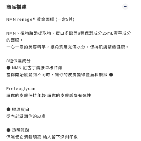
商品描述
NMN renage® 黃金面膜 (一盒5片)
NMN、植物胎盤提取物、蛋白多醣等8種保濕成分25mL奢華成分
的面膜。
一心一意的美容精華，讓角質層充滿水分，保持肌膚緊緻健康。
8種保濕成分
● NMN 尼古丁酰胺單核苷酸
當你開始感覺到不同時，讓你的皮膚變得豐滿和緊緻 ●
Preteoglycan
讓你的皮膚保持年輕 讓你的皮膚感覺有彈性
● 膠原蛋白
從內部滋潤你的皮膚
● 透明質酸
保濕使它清新明亮 給人留下深刻印象