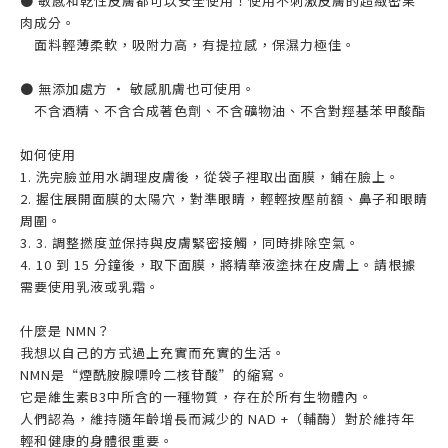
● 敏感和乾性皮膚都可以安全使用！使用不刺激皮膚的超緻密果
肉成分。
面料輕薄柔軟，吸附力高，有提拉感，保濕力極佳。
● 無添加處方 ・ 敏感肌膚也可使用。
不含酒精、不含合成著色劑、不含礦物油、不含對羥基苯甲酸酯
如何使用
1. 洗完臉並用水調理皮膚後，從袋子裡取出面膜，鋪在臉上。
2. 握住展開面膜的太陽穴，對準眼睛，輕輕按壓前額、鼻子和眼睛
周圍。
3. 3. 調整撚度並保持與皮膚緊密接觸，同時排除空氣。
4. 10 到 15 分鐘後，取下面膜，將精華液塗抹在皮膚上。請根據
需要使用乳液或乳霜。
什麼是 NMN？
我想以自己的方式過上充實而充實的生活。
NMN是“煙酰胺腺嘌呤二核苷酸”的縮寫。
它是維生素B3中所含的一種物質，存在於所有生物體內。
人們認為，維持隨年齡增長而減少的 NAD +（輔酶）對於維持年
輕和健康的身體很重要。