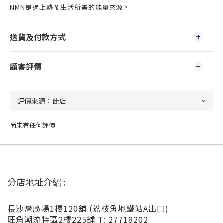
NMN是過上熱鬧生活所需的能量來源。
送貨及付款方式
顧客評價
尚未有任何評價
分店地址介紹 :
長沙灣廣場1樓120舖 (荔枝角地鐵站A出口)
旺角潮流特區2樓225舖 T: 27718202