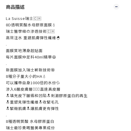
商品描述
La Suisse瑞士🇨🇭
8D透明質酸水母膠原面膜💧
瑞士醫學級の滲透技術🇨🇭
高效注水 重建肌膚彈性纖維🐣
.
面膜質地薄身超貼面
每片面膜仲足料40ml精華😆
.
新面膜加入瑞士嶄新技術㊙️
8種分子量大小的HA💧
可以攜帶自身1000倍的水份💦
滲入6層皮膚層🧏🏼‍♀️直達真皮層
🔝填充皮下皺褶和凹陷🔝刺激膠原蛋白的再生
🔝重塑見彈性纖維🔝收緊毛孔
🔝緊緻肌膚🔝讓肌膚更有彈性
.
8種透明質酸 水母膠原蛋白
瑞士最珍貴嘅醫美專業成份