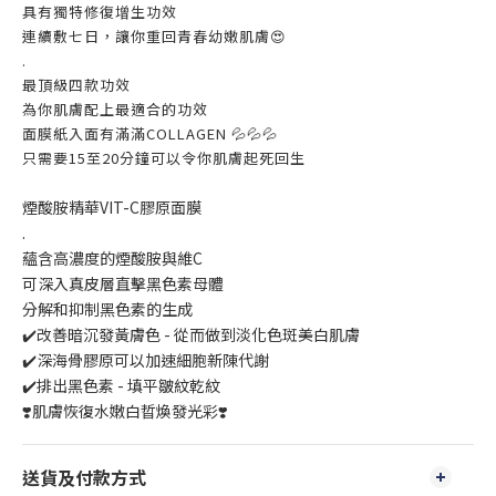
具有獨特修復增生功效
連續敷七日，讓你重回青春幼嫩肌膚😍
.
最頂級四款功效
為你肌膚配上最適合的功效
面膜紙入面有滿滿COLLAGEN 💦💦💦
只需要15至20分鐘可以令你肌膚起死回生
煙酸胺精華VIT-C膠原面膜️
.
蘊含高濃度的煙酸胺與維C
可深入真皮層直擊黑色素母體
分解和抑制黑色素的生成
✔️改善暗沉發黃膚色 - 從而做到淡化色斑美白肌膚
✔️深海骨膠原可以加速細胞新陳代謝
✔️排出黑色素 - 填平皺紋乾紋
❣️肌膚恢復水嫩白晢煥發光彩❣️
送貨及付款方式