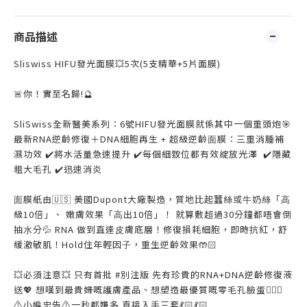
商品描述
Sliswiss HIFU發光面膜💥5次(5支精華+5片面膜)
🚨你！實至名歸!🔮
SliSwiss全新醫美系列：6號HIFU發光面膜就係其中一個重頭炮🎯
最新RNA逆齡修復＋DNA細胞再⽣ + 超級逆齡⾯膜：三重消腫補
濕功效 ✔️將水活量急速提升 ✔️每個細致位都有效綻放光澤 ✔️隱藏
粗大毛孔 ✔️迅速消炎
⾯膜紙由🇺🇸 美國Dupont⼤廠製造，質地比起蠶絲或⽜奶絲「⾼
級10倍」、 嫩膚效果「⾼出10倍」！ 就算敷超過30分鐘都唔會倒
抽⽔分💦 RNA 做到直達⽪膚底層！修復損耗細胞，即時抗紅，舒
緩激敏肌！Hold住年輕因⼦，重生逆齡效果🤲🏻
💥必須注意💥 只有首批 #別注版 先有珍貴的RNA+DNA逆齡修復液
送💖 想嘆到最貴婦嘅護膚產品、想塑造最優質嘅零毛孔臉蛋🧏🏻‍♀️
⚠️小編忠告⚠️一秒都嫌多 直接入手三套💃🏻💃🏻