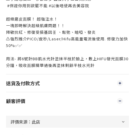
#保證你用到欲罷不能 #以後唔使再去美容院
超級磨⽪⾯膜！ 超強注⽔！
⼀塊即時解決超級肌膚問題！！
降敏抗紅、修復受損基因🧬 、鬆弛、暗啞、發炎
⚠️強烈推介PICO/皮秒/Laser/Hifu高能量電流後使用. 修復力加快
50%✅✅
⽤法- 將6號針BB肌⽔光針塗抹半枝於臉上，敷上HIFU發光⾯膜30
分鐘，吸收⾯膜精華過後再塗抹剩餘半枝⽔光針
送貨及付款方式
顧客評價