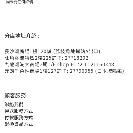
尚未有任何評價
分店地址介紹 :
長沙灣廣場1樓120舖 (荔枝角地鐵站A出口)
旺角潮流特區2樓225舖 T: 27718202
九龍灣淘大商場2期1/F shop F172 T: 21160348
元朗千色匯商場1樓127舖 T: 27790955 (日本城隔離)
顧客服務
聯絡我們
運送服務方式
付款服務方式
退換貨品方式