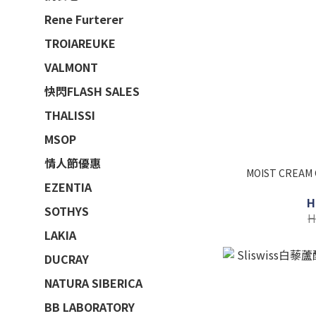
Rene Furterer
TROIAREUKE
VALMONT
快閃FLASH SALES
THALISSI
MSOP
情人節優惠
MOIST CREAM CoQ10速效緊緻保濕面霜
EZENTIA
H
SOTHYS
H
LAKIA
DUCRAY
NATURA SIBERICA
BB LABORATORY