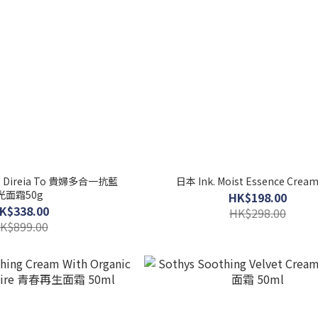
藍
日本 Ink. Moist Essence Cream
光面霜50g
HK$198.00
K$338.00
HK$298.00
K$899.00