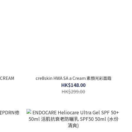
Y CREAM
cre8skin HWA SA a Cream 素顏光彩面霜
HK$148.00
HK$299.00