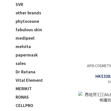
SVR
other brands
phytoceane
fabulous skin
medipeel
melvita
papermask
sales
APIS COSME
Dr Ratana
HK$338.
Vital Element
H
MERIKIT
RONAS
CELLPRO