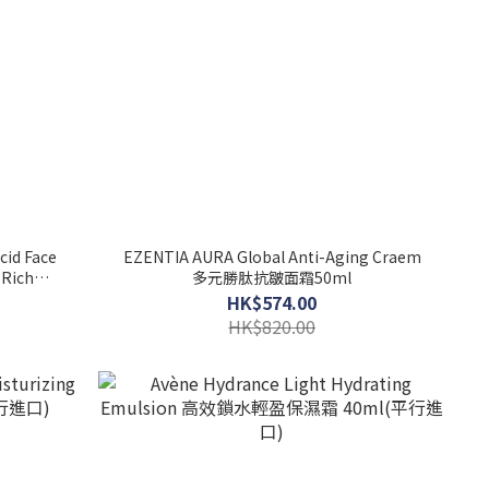
cid Face
EZENTIA AURA Global Anti-Aging Craem
多元勝肽抗皺面霜50ml
HK$574.00
HK$820.00