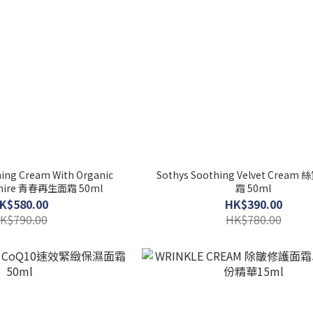
ing Cream With Organic
Sothys Soothing Velvet Crea
Marine Samphire 青春再生面霜 50ml
霜 50ml
K$580.00
HK$390.00
K$790.00
HK$780.00