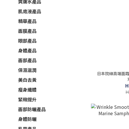
爽膚水產品
肌底液產品
精華產品
面膜產品
眼部產品
身體產品
面部產品
保濕滋潤
日本院線高端面霜 Direia To 貴婦多合一抗
美白去黃
H
瘦身纖體
H
緊緻提升
面部防曬產品
身體防曬
乳霜產品