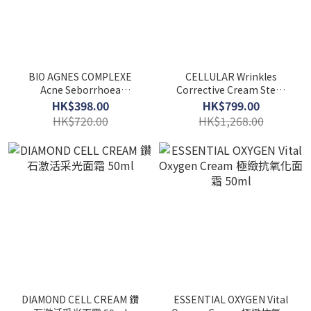
BIO AGNES COMPLEXE
CELLULAR Wrinkles
Acne Seborrhoea
Corrective Cream Stem
Complex 消炎淨化去印精華
Cells Vegetal Activator 魚
HK$398.00
HK$799.00
5ml X 4支
子修護精華面霜 50ML
HK$720.00
HK$1,268.00
DIAMOND CELL CREAM 鑽
ESSENTIAL OXYGEN Vital