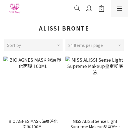
ALISSI BRONTE
Sort by
24 Items per page
BIO AGNES MASK 深層淨化
MISS ALISSI Sense Light
面膜 100ML
Supreme Makeup皇室粉底