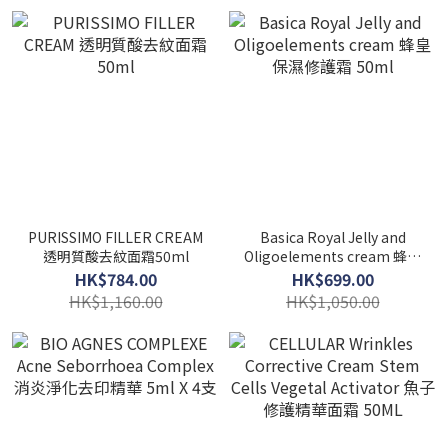
PURISSIMO FILLER CREAM
Basica Royal Jelly and
透明質酸去紋面霜50ml
Oligoelements cream 蜂皇
保濕修護霜 50ml
HK$784.00
HK$699.00
HK$1,160.00
HK$1,050.00