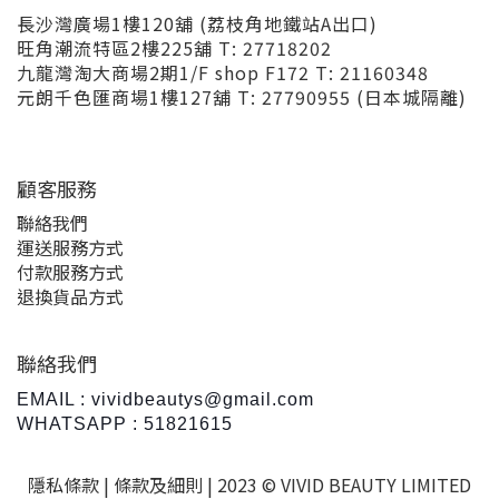
長沙灣廣場1樓120舖 (荔枝角地鐵站A出口)
旺角潮流特區2樓225舖 T: 27718202
九龍灣淘大商場2期1/F shop F172 T: 21160348
元朗千色匯商場1樓127舖 T: 27790955 (日本城隔離)
顧客服務
聯絡我們
運送服務方式
付款服務方式
退換貨品方式
聯絡我們
EMAIL : vividbeautys@gmail.com
WHATSAPP : 51821615
隱私條款 |
條款及細則
| 2023 © VIVID BEAUTY LIMITED