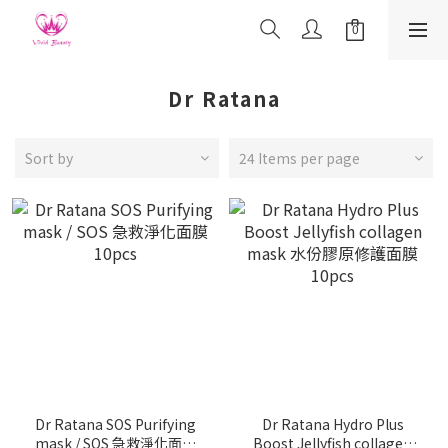
Dr Ratana
Sort by
24 Items per page
Dr Ratana SOS Purifying
Dr Ratana Hydro Plus
mask / SOS 急救淨化面膜
Boost Jellyfish collagen