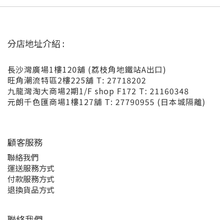
分店地址介紹 :
長沙灣廣場1樓120舖 (荔枝角地鐵站A出口)
旺角潮流特區2樓225舖 T: 27718202
九龍灣淘大商場2期1/F shop F172 T: 21160348
元朗千色匯商場1樓127舖 T: 27790955 (日本城隔離)
顧客服務
聯絡我們
運送服務方式
付款服務方式
退換貨品方式
聯絡我們