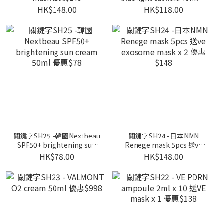
惠$118
HK$148.00
HK$118.00
關鍵字SH25 -韓國Nextbeau
關鍵字SH24 -日本NMN
SPF50+ brightening sun
Renege mask 5pcs 送ve
cream 50ml 優惠$78
exosome mask x 2 優惠
HK$78.00
HK$148.00
$148