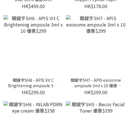
mask x 10pcs + Ve eye
HK$499.00
HK$178.00
mask x 1 優惠$178
關鍵字SH8 - APIS Vit C
關鍵字SH7 - APIS exosome
Brightening ampoule 3ml
ampoule 3ml x 10 優惠
x 10 優惠$299
$299
HK$299.00
HK$299.00