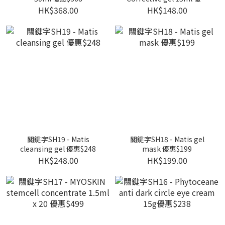
$148
HK$368.00
HK$148.00
關鍵字SH19 - Matis
關鍵字SH18 - Matis gel
cleansing gel 優惠$248
mask 優惠$199
HK$248.00
HK$199.00