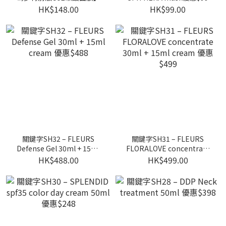
HK$148.00
HK$99.00
關鍵字SH32 – FLEURS
關鍵字SH31 – FLEURS
Defense Gel 30ml + 15ml
FLORALOVE concentrate
cream 優惠$488
30ml + 15ml cream 優惠
HK$488.00
HK$499.00
$499