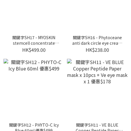
關鍵字SH17 - MYOSKIN
關鍵字SH16 - Phytoceane
stemcell concentrate
anti dark circle eye cream
1.5ml x 20 優惠$499
15g優惠$238
HK$499.00
HK$238.00
關鍵字SH12 - PHYTO-C Icy
關鍵字SH11 - VE BLUE
Blue 60ml 優惠$499
Copper Peptide Paper