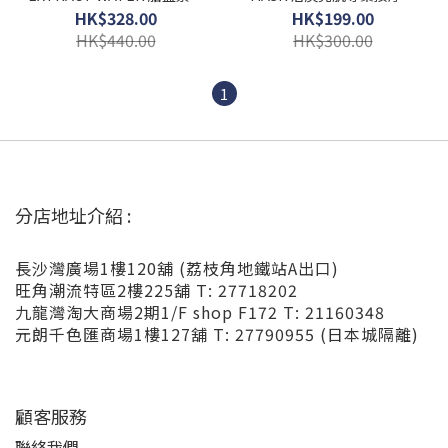
濕原液水150ml
膜 295g
HK$328.00
HK$199.00
HK$440.00
HK$300.00
1
分店地址介紹 :
長沙灣廣場1樓120舖 (荔枝角地鐵站A出口)
旺角潮流特區2樓225舖 T: 27718202
九龍灣淘大商場2期1/F shop F172 T: 21160348
元朗千色匯商場1樓127舖 T: 27790955 (日本城隔離)
顧客服務
聯絡我們