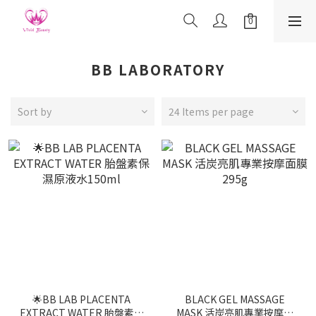
BB LABORATORY
Sort by
24 Items per page
🌟BB LAB PLACENTA
BLACK GEL MASSAGE
EXTRACT WATER 胎盤素保
MASK 活炭亮肌專業按摩面