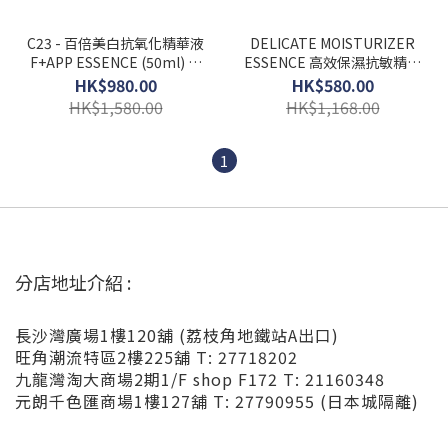
C23 - 百倍美白抗氧化精華液
DELICATE MOISTURIZER
F+APP ESSENCE (50ml) 送
ESSENCE 高效保濕抗敏精華
15ml
液50ml 送15ml X 1支
HK$980.00
HK$580.00
HK$1,580.00
HK$1,168.00
1
分店地址介紹 :
長沙灣廣場1樓120舖 (荔枝角地鐵站A出口)
旺角潮流特區2樓225舖 T: 27718202
九龍灣淘大商場2期1/F shop F172 T: 21160348
元朗千色匯商場1樓127舖 T: 27790955 (日本城隔離)