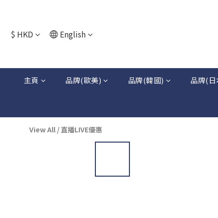
$
HKD
English
主頁
品牌(歐美)
品牌(韓國)
品牌(日
View All
/
直播LIVE優惠