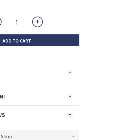
ADD TO CART
ENT
WS