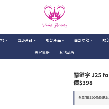
本)
面部產品
眼部產品
面部功效
眼
美容儀器
其他品牌
關鍵字 J25 fo
價$398
全單滿$800免香港本地