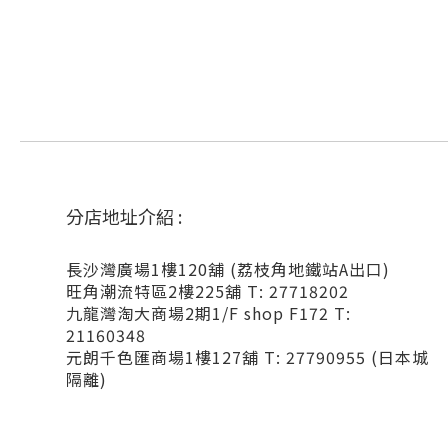
分店地址介紹 :
長沙灣廣場1樓120舖 (荔枝角地鐵站A出口)
旺角潮流特區2樓225舖 T: 27718202
九龍灣淘大商場2期1/F shop F172 T:
21160348
元朗千色匯商場1樓127舖 T: 27790955 (日本城
隔離)