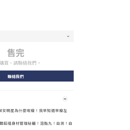
售完
購買，請聯絡我們。
聯絡我們
點解女明星為什麼咁瘦！我早知道早瘦左
角韓韶禧身材管理秘籍！溶脂丸！自測！自