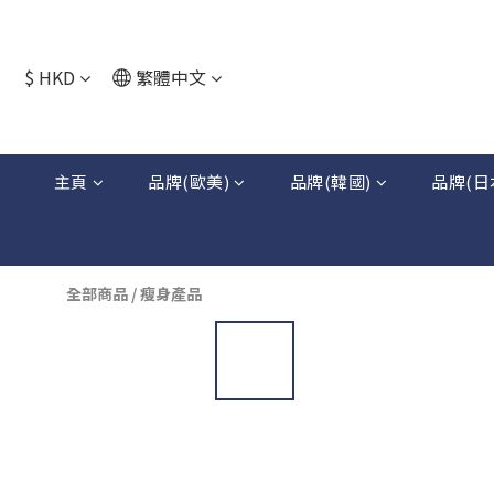
$
HKD
繁體中文
主頁
品牌(歐美)
品牌(韓國)
品牌(日
全部商品
/
瘦身產品