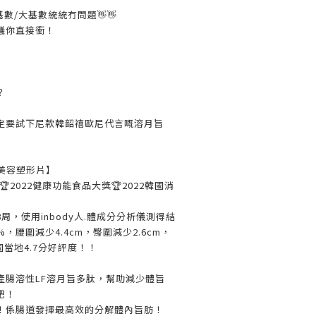
基數/大基數統統冇問題👋👋
議你直接衝！
？
一定要試下尼款韓韶禧歐尼代言嘅溶月旨
ce 美容塑形片】
🏆2022健康功能食品大獎🏆2022韓國消
周，使用inbody人.體成分分析儀測得結
%，腰圍減少4.4cm，臀圍減少2.6cm，
國當地4.7分好評度！！
產腸溶性LF溶月旨多肽，幫助減少體旨
肥！
旨！係腸道發揮最高效的分解體內旨肪！