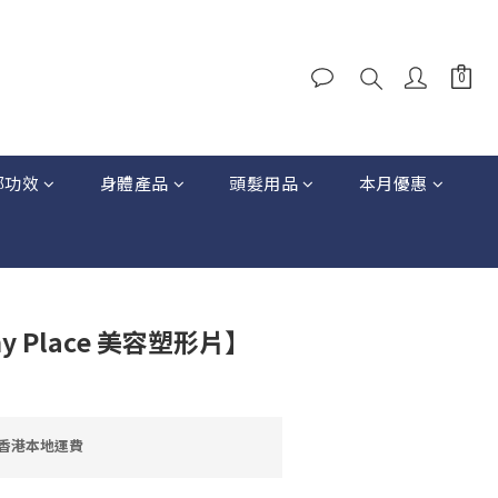
部功效
身體產品
頭髮用品
本月優惠
y Place 美容塑形片】
免香港本地運費