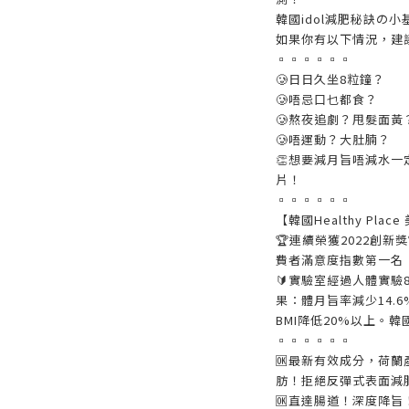
韓國idol減肥秘訣の小
如果你有以下情況，建
▫▫▫▫▫▫
🥲日日久坐8粒鐘？
🥲唔忌口乜都食？
🥲熬夜追劇？甩髮面黃
🥲唔運動？大肚腩？
👏想要減月旨唔減水
片！
▫▫▫▫▫▫
【韓國Healthy Pla
🏆連續榮獲2022創新獎
費者滿意度指數第一名
🔰實驗室經過人體實驗8
果：體月旨率減少14.6
BMI降低20%以上。韓
▫▫▫▫▫▫
🆗最新有效成分，荷蘭
肪！拒絕反彈式表面減
🆗直達腸道！深度降