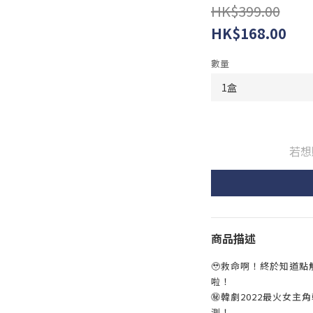
HK$399.00
HK$168.00
數量
若想
商品描述
🥹救命啊！終於知道
啦！
㊙韓劇2022最火女主
測！