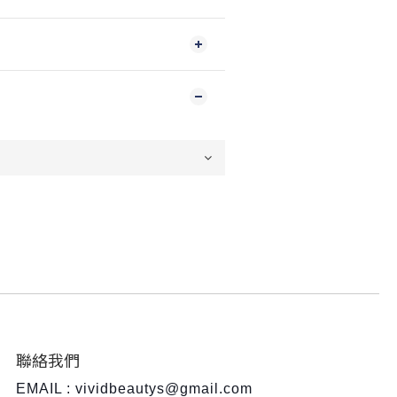
聯絡我們
EMAIL : vividbeautys@gmail.com