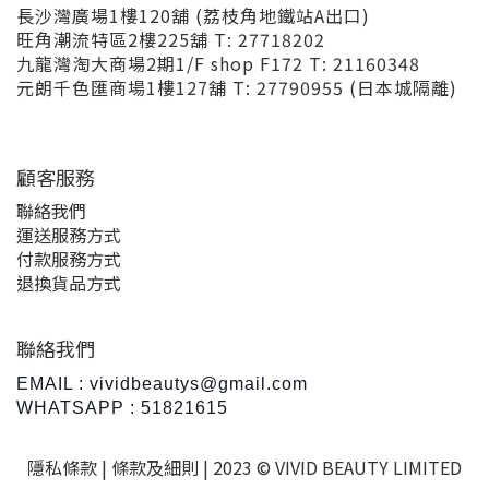
長沙灣廣場1樓120舖 (荔枝角地鐵站A出口)
旺角潮流特區2樓225舖 T: 27718202
九龍灣淘大商場2期1/F shop F172 T: 21160348
元朗千色匯商場1樓127舖 T: 27790955 (日本城隔離)
顧客服務
聯絡我們
運送服務方式
付款服務方式
退換貨品方式
聯絡我們
EMAIL : vividbeautys@gmail.com
WHATSAPP : 51821615
隱私條款 |
條款及細則
| 2023 © VIVID BEAUTY LIMITED