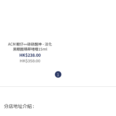
ACM 眼仔👀碌碌醒神 - 淡化
黑眼圈精華啫喱15ml
HK$238.00
HK$358.00
1
分店地址介紹 :