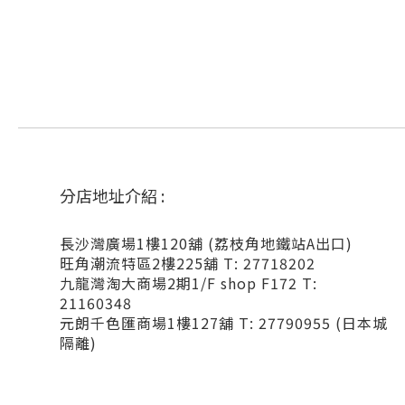
分店地址介紹 :
長沙灣廣場1樓120舖 (荔枝角地鐵站A出口)
旺角潮流特區2樓225舖 T: 27718202
九龍灣淘大商場2期1/F shop F172 T:
21160348
元朗千色匯商場1樓127舖 T: 27790955 (日本城
隔離)