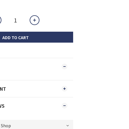
ADD TO CART
ENT
WS