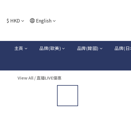
$
HKD
English
主頁
品牌(歐美)
品牌(韓國)
品牌(日
View All
/
直播LIVE優惠