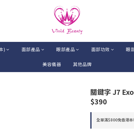
本)
面部產品
眼部產品
面部功效
眼
美容儀器
其他品牌
關鍵字 J7 Exo 
$390
全單滿$800免香港本地