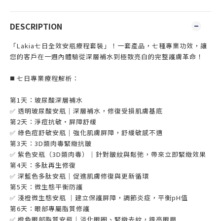
DESCRIPTION
「Lakia七日全效安瓶療程套裝」！一套產品，七種專業功效，讓
您的客戶在一週內體驗從深層補水到極致亮白的完整護膚革命！
◼️ 七日專業療程解析：
第1天：玻尿酸深層補水
✅ 透明玻尿酸安瓶｜深層補水，修復受損肌膚基底
第2天：淨痘抗敏・屏障舒緩
✅ 綠色痘舒敏安瓶｜強化肌膚屏障，舒緩敏感不適
第3天：3D類肉毒緊緻抗皺
✅ 紫色安瓶（3D類肉毒）｜針對皺紋與鬆弛，帶來立即緊緻效果
第4天：多肽再生修復
✅ 深藍色多肽安瓶｜促進肌膚修復與更新循環
第5天：微生態平衡防護
✅ 淺橙微生態安瓶 ｜建立保護屏障，調節炎症，平衡pH值
第6天：眼部專屬脂質修護
✅ 橙色眼部脂質安瓶｜淡化眼圈、緊緻去紋，提亮眼周