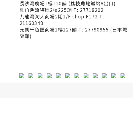
長沙灣廣場1樓120舖 (荔枝角地鐵站A出口)
旺角潮流特區2樓225舖 T: 27718202
九龍灣淘大商場2期1/F shop F172 T:
21160348
元朗千色匯商場1樓127舖 T: 27790955 (日本城
隔離)