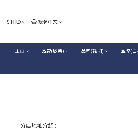
$
HKD
繁體中文
主頁
品牌(歐美)
品牌(韓國)
品牌(日
分店地址介紹 :