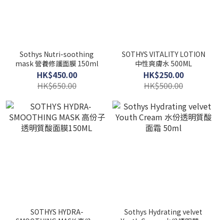
Sothys Nutri-soothing
SOTHYS VITALITY LOTION
mask 營養修護面膜 150ml
中性爽膚水 500ML
HK$450.00
HK$250.00
HK$650.00
HK$500.00
SOTHYS HYDRA-
Sothys Hydrating velvet