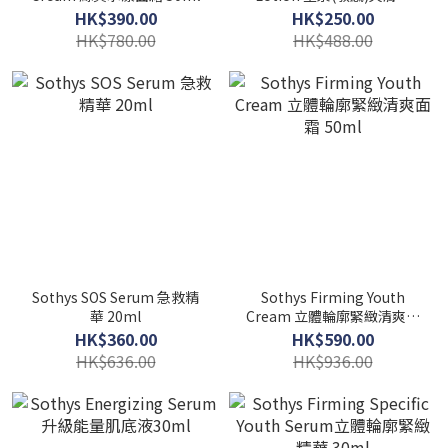
500ml
HK$390.00
HK$250.00
HK$780.00
HK$488.00
Sothys SOS Serum 急救精
Sothys Firming Youth
華 20ml
Cream 立體輪廓緊緻清爽面
霜 50ml
HK$360.00
HK$590.00
HK$636.00
HK$936.00