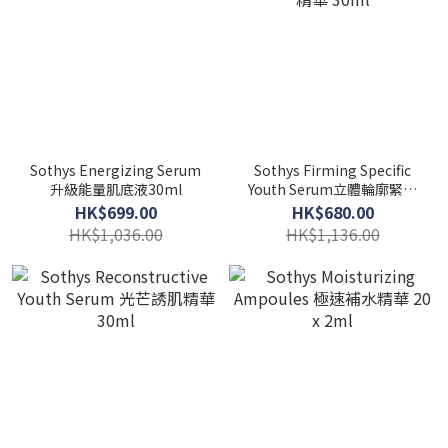
Sothys Energizing Serum
Sothys Firming Specific
升級能量肌底液30ml
Youth Serum立體輪廓緊緻
精華 30ml
HK$699.00
HK$680.00
HK$1,036.00
HK$1,136.00