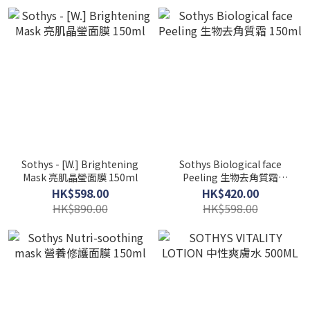
Sothys - [W.] Brightening
Sothys Biological face
Mask 亮肌晶瑩面膜 150ml
Peeling 生物去角質霜
150ml
HK$598.00
HK$420.00
HK$890.00
HK$598.00