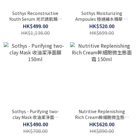
Sothys Reconstructive
Sothys Moisturizing
Youth Serum 光芒誘肌精華
Ampoules 極速補水精華 20
30ml
x 2ml
HK$499.00
HK$520.00
HK$1,136.00
HK$699.00
Sothys - Purifying two-
Nutritive Replenishing
clay Mask 收油潔淨面膜
Rich Cream幹細胞微生態面
150ml
霜 150ml
HK$490.00
HK$620.00
HK$708.00
HK$890.00