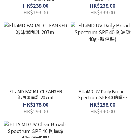
41 85g
HK$238.00
HK$238.00
HK$399.00
HK$399.00
EltaMD FACIAL CLEANSER
EltaMD UV Daily Broad-
泡沫潔面乳 207ml
Spectrum SPF 40 防曬璿
48g (新包裝)
HK$178.00
HK$238.00
HK$299.00
HK$390.00