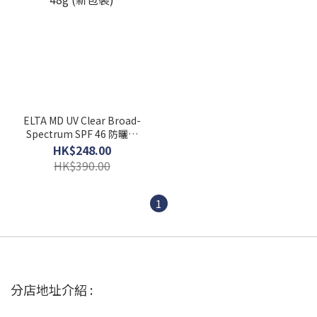
ELTA MD UV Clear Broad-
Spectrum SPF 46 防曬霜
48g (新包裝)
HK$248.00
HK$390.00
1
分店地址介紹 :