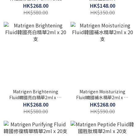
HK$268.00
HK$148.00
HK$580.00
HK$350.00
Matrigen Brightening
Matrigen Moisturizing
Fluid韓國亮白精華2ml x 20
Fluid韓國補水精華2ml x 20
支
支
HK$268.00
HK$268.00
HK$580.00
HK$590.00