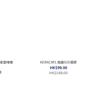
泡沫潔面啫喱
KERACNYL 暗瘡SOS凝膠
HK$99.00
0
HK$148.00