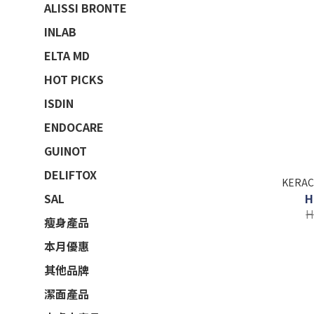
ALISSI BRONTE
INLAB
ELTA MD
HOT PICKS
ISDIN
ENDOCARE
GUINOT
DELIFTOX
KERA
H
SAL
H
瘦身產品
本月優惠
其他品牌
潔面產品