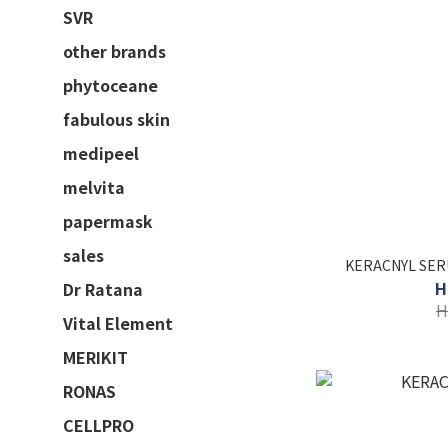
SVR
other brands
phytoceane
fabulous skin
medipeel
melvita
papermask
sales
KERACNYL S
H
Dr Ratana
H
Vital Element
MERIKIT
RONAS
CELLPRO