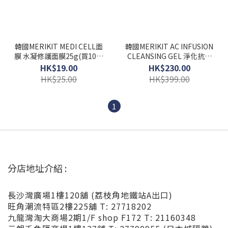
韓國MERIKIT MEDI CELL面
韓國MERIKIT AC INFUSION
膜 水凝修護面膜25g(買10送
CLEANSING GEL 淨化抗痘
1)
潔面啫喱480ml
HK$19.00
HK$230.00
HK$25.00
HK$399.00
1
分店地址介紹 :
長沙灣廣場1樓120舖 (荔枝角地鐵站A出口)
旺角潮流特區2樓225舖 T: 27718202
九龍灣淘大商場2期1/F shop F172 T: 21160348