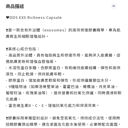
商品描述
❤️DDS EXS Richness Capsule
❣️是一款含有外泌體（exosomes）的高效修復膠囊精華，專為肌
膚再生和細胞增殖設計。
❣️其核心成分包括：
- 高品質外泌體，具有強勁再生和修復作用，能夠深入皮膚層，促
進肌膚更新和增強血管強度。
- 水溶性蛋白多糖，含膠原蛋白，有助維持皮膚結構、彈性和高保
濕性，防止乾燥，保持肌膚年輕。
- 膠原蛋白，增加皮膚柔軟度和彈性，形成保護層鎖住水分。
- 9種植物油（如摩洛哥堅果油、霍霍巴油、橄欖油、月見草油、
葡萄籽油、玫瑰果油等），提供營養和抗氧化保護，同時潤滑和軟
化肌膚。
- 富含維生素B、C、E，增強抗氧化能力和保濕效果。
❣️膠囊採用單獨密封設計，避免空氣氧化，保持成分活性，使用時
扭開膠囊擠出精華，適合潔面及化妝水後使用，必要時配合面霜。