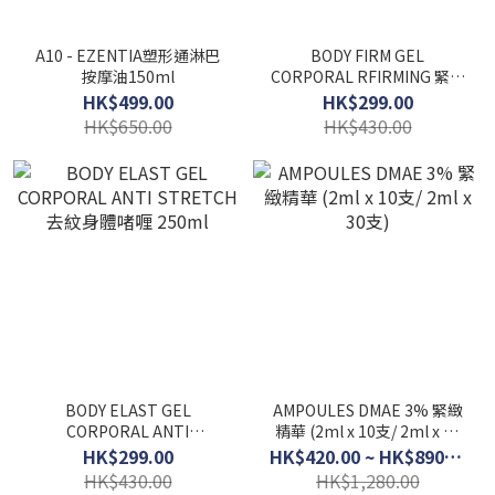
A10 - EZENTIA塑形通淋巴
BODY FIRM GEL
按摩油150ml
CORPORAL RFIRMING 緊緻
身體啫喱 250ml
HK$499.00
HK$299.00
HK$650.00
HK$430.00
BODY ELAST GEL
AMPOULES DMAE 3% 緊緻
CORPORAL ANTI
精華 (2ml x 10支/ 2ml x 30
STRETCH 去紋身體啫喱
支)
HK$299.00
HK$420.00 ~ HK$890.00
250ml
HK$430.00
HK$1,280.00