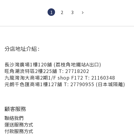
1
2
3
分店地址介紹 :
長沙灣廣場1樓120舖 (荔枝角地鐵站A出口)
旺角潮流特區2樓225舖 T: 27718202
九龍灣淘大商場2期1/F shop F172 T: 21160348
元朗千色匯商場1樓127舖 T: 27790955 (日本城隔離)
顧客服務
聯絡我們
運送服務方式
付款服務方式