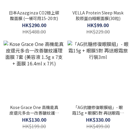
日本Azazginza CO2極上碳
VELLA Protein Sleep Mask
酸面膜 (一桶可用15-20次)
胶原蛋白睡眠面膜(30粒)
HK$290.00
HK$99.00
HK$488.00
HK$229.00
Kose Grace One 高機能真
「AG抗糖修復眼膜組」- 眼
皮還元多合一改善皺紋護理
霜15g + 眼膜5對 再送眼霜旅
面膜 7套 (美容液 1.5g x 7支
行裝3ml
HK$130.00
HK$330.00
+ 面膜 16.4ml x 7片)
HK$199.00
HK$499.00