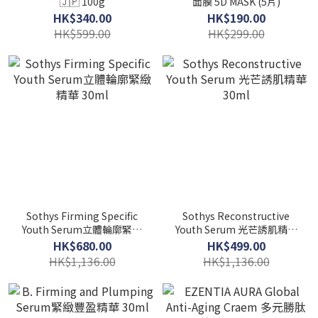
🇯🇵 100g
面膜 5D MASK (5片)
HK$340.00
HK$190.00
HK$599.00
HK$299.00
Sothys Firming Specific
Sothys Reconstructive
Youth Serum立體輪廓緊緻
Youth Serum 光芒誘肌精華
精華 30ml
30ml
HK$680.00
HK$499.00
HK$1,136.00
HK$1,136.00