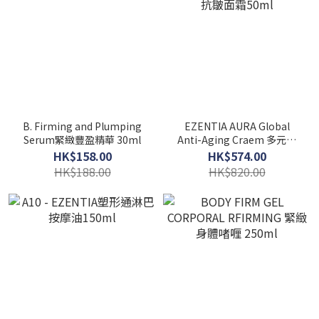
B. Firming and Plumping
EZENTIA AURA Global
Serum緊緻豐盈精華 30ml
Anti-Aging Craem 多元勝
肽抗皺面霜50ml
HK$158.00
HK$574.00
HK$188.00
HK$820.00