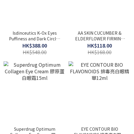
Isdinceutics K-Ox Eyes
AA SKIN CUCUMBER &
Puffiness and Dark Circles
ELDERFLOWER FIRMING
K- OX煥發光彩眼霜15g
EYE GEL青瓜接骨木花緊緻
HK$388.00
HK$118.00
眼部凝膠50ML
HK$548.00
HK$168.00
Superdrug Optimum
EYE CONTOUR BIO