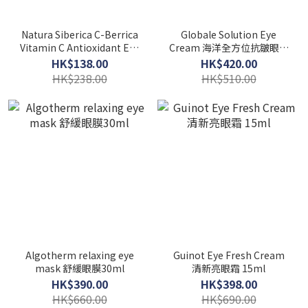
Natura Siberica C-Berrica
Globale Solution Eye
Vitamin C Antioxidant Eye
Cream 海洋全方位抗皺眼霜
Cream 維生素 C 抗氧化眼霜
15ml
HK$138.00
HK$420.00
30ml
HK$238.00
HK$510.00
Algotherm relaxing eye
Guinot Eye Fresh Cream
mask 舒緩眼膜30ml
清新亮眼霜 15ml
HK$390.00
HK$398.00
HK$660.00
HK$690.00