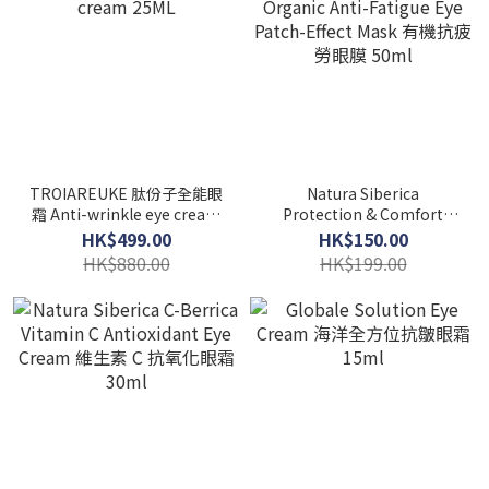
TROIAREUKE 肽份子全能眼
Natura Siberica
霜 Anti-wrinkle eye cream
Protection & Comfort
25ML
Organic Anti-Fatigue Eye
HK$499.00
HK$150.00
Patch-Effect Mask 有機抗
HK$880.00
HK$199.00
疲勞眼膜 50ml