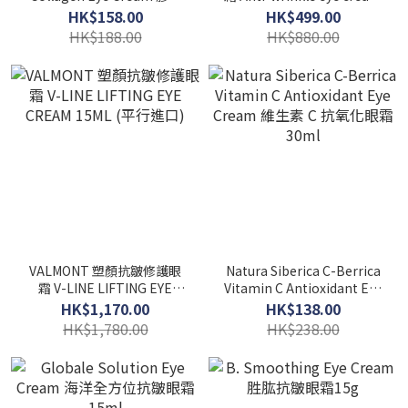
蛋白眼霜15ml
25ML
HK$158.00
HK$499.00
HK$188.00
HK$880.00
VALMONT 塑顏抗皺修護眼
Natura Siberica C-Berrica
霜 V-LINE LIFTING EYE
Vitamin C Antioxidant Eye
CREAM 15ML (平行進口)
Cream 維生素 C 抗氧化眼霜
HK$1,170.00
HK$138.00
30ml
HK$1,780.00
HK$238.00