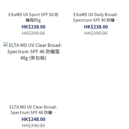
EltaMD UV Sport SPF 50 防
EltaMD UV Daily Broad-
曬霜85g
Spectrum SPF 40 防曬璿
48g (新包裝)
HK$238.00
HK$238.00
HK$399.00
HK$390.00
ELTA MD UV Clear Broad-
Spectrum SPF 46 防曬霜
48g (新包裝)
HK$248.00
HK$390.00