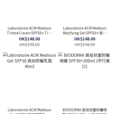
Laboratoire ACM Medisun
Laboratoire ACM Medisun
Tinted Cream SPF50+ Tint
Matifying Gel SPF50+ 高效
Light 高效防曬乳霜 40ml
防曬控油乳霜40ml
HK$148.00
HK$148.00
(膚色美白/）
HK$198.00
HK$198.00
Laboratoire ACM Medisun
BIODERMA 高效兒童防曬噴