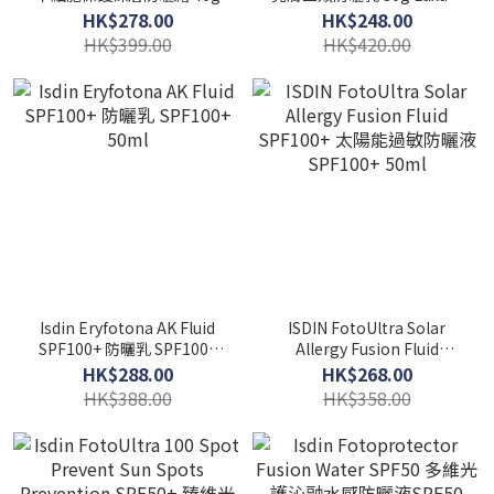
White UV+ SPF50+ PA++++
HK$278.00
HK$248.00
HK$399.00
HK$420.00
Isdin Eryfotona AK Fluid
ISDIN FotoUltra Solar
SPF100+ 防曬乳 SPF100+
Allergy Fusion Fluid
50ml
SPF100+ 太陽能過敏防曬液
HK$288.00
HK$268.00
SPF100+ 50ml
HK$388.00
HK$358.00